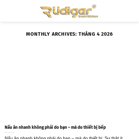
Skip
to
content
MONTHLY ARCHIVES:
THÁNG 4 2026
Nấu ăn nhanh không phải do bạn – mà do thiết bị bếp
Nấu ăn nhanh không phải do bạn – mà do thiết bị: Sự thật ít