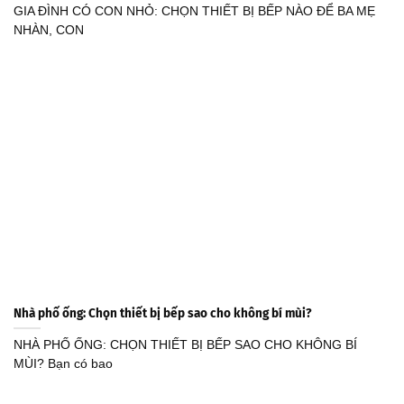
GIA ĐÌNH CÓ CON NHỎ: CHỌN THIẾT BỊ BẾP NÀO ĐỂ BA MẸ
NHÀN, CON
Nhà phố ống: Chọn thiết bị bếp sao cho không bí mùi?
NHÀ PHỐ ỐNG: CHỌN THIẾT BỊ BẾP SAO CHO KHÔNG BÍ
MÙI? Bạn có bao