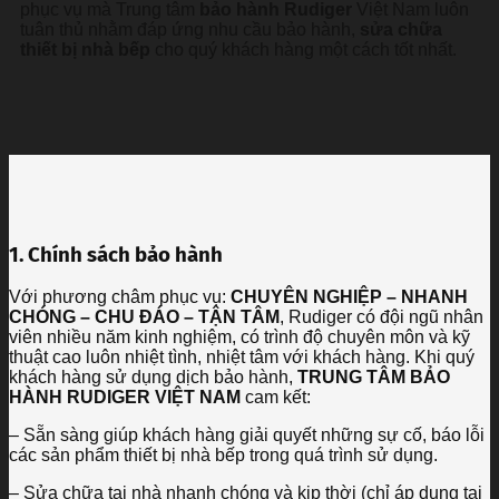
phục vụ mà Trung tâm
bảo hành Rudiger
Việt Nam luôn
tuân thủ nhằm đáp ứng nhu cầu bảo hành,
sửa chữa
thiết bị nhà bếp
cho quý khách hàng một cách tốt nhất.
1. Chính sách bảo hành
Với phương châm phục vụ:
CHUYÊN NGHIỆP – NHANH
CHÓNG – CHU ĐÁO
– TẬN TÂM
, Rudiger có đội ngũ nhân
viên nhiều năm kinh nghiệm, có trình độ chuyên môn và kỹ
thuật cao luôn nhiệt tình, nhiệt tâm với khách hàng. Khi quý
khách hàng sử dụng dịch bảo hành,
TRUNG TÂM BẢO
HÀNH RUDIGER VIỆT NAM
cam kết:
– Sẵn sàng giúp khách hàng giải quyết những sự cố, báo lỗi
các sản phẩm thiết bị nhà bếp trong quá trình sử dụng.
– Sửa chữa tại nhà nhanh chóng và kịp thời (chỉ áp dụng tại