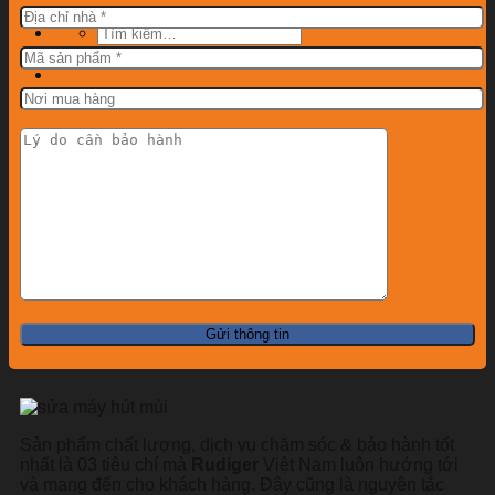
Tìm
kiếm:
Sản phẩm chất lượng, dịch vụ chăm sóc & bảo hành tốt
nhất là 03 tiêu chí mà
Rudiger
Việt Nam luôn hướng tới
và mang đến cho khách hàng. Đây cũng là nguyên tắc