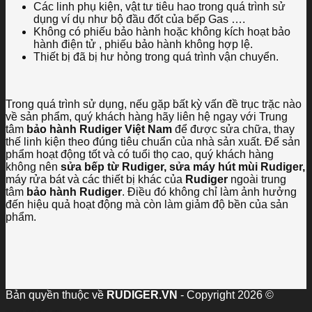
Các linh phụ kiện, vật tư tiêu hao trong quá trình sử
dụng ví dụ như bộ đầu đốt của bếp Gas ….
Không có phiếu bảo hành hoặc không kích hoạt bảo
hành điện tử , phiếu bảo hành không hợp lệ.
Thiết bị đã bị hư hỏng trong quá trình vận chuyển.
Trong quá trình sử dụng, nếu gặp bất kỳ vấn đề trục trặc nào
về sản phẩm, quý khách hàng hãy liên hệ ngay với Trung
tâm
bảo hành Rudiger Việt Nam
để được sửa chữa, thay
thế linh kiện theo đúng tiêu chuẩn của nhà sản xuất. Để sản
phẩm hoạt động tốt và có tuổi thọ cao, quý khách hàng
không nên
sửa bếp từ Rudiger, sửa máy hút mùi Rudiger,
máy rửa bát và các thiết bị khác của
Rudiger
ngoài trung
tâm
bảo hành Rudiger
. Điều đó không chỉ làm ảnh hưởng
đến hiệu quả hoạt động mà còn làm giảm độ bền của sản
phẩm.
Bản quyền thuộc về
RUDIGER.VN
- Copyright 2026 ©
Cho thuê máy photocopy tại hải Phòng
Khắc dấu Hải phòng
Máy lọc nước Hải Phòng
Điện mặt trời Hải Phòng