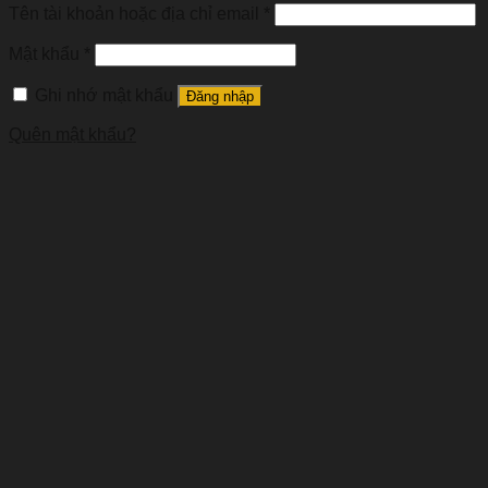
Tên tài khoản hoặc địa chỉ email
*
Mật khẩu
*
Ghi nhớ mật khẩu
Đăng nhập
Quên mật khẩu?