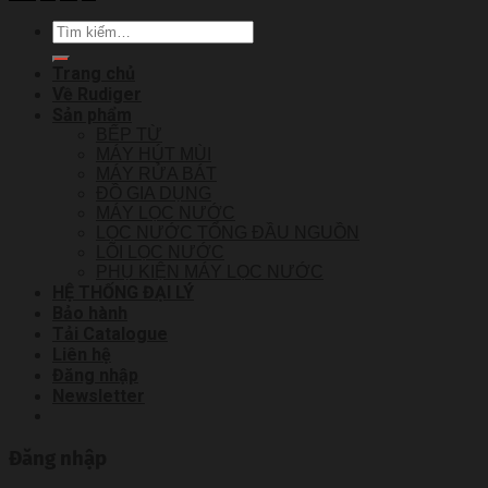
Tìm
kiếm:
Trang chủ
Về Rudiger
Sản phẩm
BẾP TỪ
MÁY HÚT MÙI
MÁY RỬA BÁT
ĐỒ GIA DỤNG
MÁY LỌC NƯỚC
LỌC NƯỚC TỔNG ĐẦU NGUỒN
LÕI LỌC NƯỚC
PHỤ KIỆN MÁY LỌC NƯỚC
HỆ THỐNG ĐẠI LÝ
Bảo hành
Tải Catalogue
Liên hệ
Đăng nhập
Newsletter
Đăng nhập