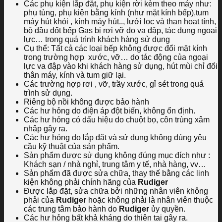
Các phụ kiện lắp đặt, phụ kiện rời kèm theo máy như:
phụ tùng, phụ kiện bằng kính (như mặt kính bếp),tum
máy hút khói , kính máy hút.., lưới lọc và than hoạt tính,
bộ đầu đốt bếp Gas bị rơi vỡ do va đập, tác dụng ngoại
lực… trong quá trình khách hàng sử dụng
Cụ thể: Tất cả các loại bếp không được đổi mặt kính
trong trường hợp xước, vỡ… do tác động của ngoại
lực va đập vào khi khách hàng sử dụng, hút mùi chỉ đổi
thân máy, kính và tum giữ lại.
Các trường hợp rơi , vỡ, trầy xước, gỉ sét trong quá
trình sử dụng.
Riêng bộ nồi không được bảo hành
Các hư hỏng do điện áp đột biến, không ổn định.
Các hư hỏng có dấu hiệu do chuột bọ, côn trùng xâm
nhập gây ra.
Các hư hỏng do lắp đặt và sử dụng không đúng yêu
cầu kỹ thuật của sản phẩm.
Sản phẩm được sử dụng không đúng mục đích như :
Khách sạn / nhà nghỉ, trung tâm y tế, nhà hàng, vv…
Sản phẩm đã được sửa chữa, thay thế bằng các linh
kiện không phải chính hãng của
Rudiger
Được lắp đặt, sửa chữa bởi những nhân viên không
phải của
Rudiger
hoặc không phải là nhân viên thuộc
các trung tâm bảo hành do
Rudiger
ủy quyền.
Các hư hỏng bất khả kháng do thiên tai gây ra.