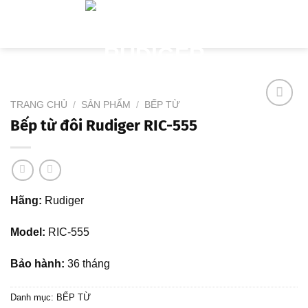
Skip
to
content
TRANG CHỦ
/
SẢN PHẨM
/
BẾP TỪ
Bếp từ đôi Rudiger RIC-555
Add to
wishlist
Hãng:
Rudiger
Model:
RIC-555
Bảo hành:
36 tháng
Danh mục:
BẾP TỪ