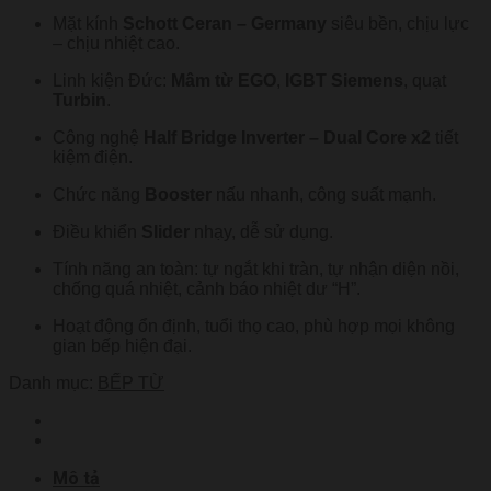
Mặt kính
Schott Ceran – Germany
siêu bền, chịu lực
– chịu nhiệt cao.
Linh kiện Đức:
Mâm từ EGO
,
IGBT Siemens
, quạt
Turbin
.
Công nghệ
Half Bridge Inverter – Dual Core x2
tiết
kiệm điện.
Chức năng
Booster
nấu nhanh, công suất mạnh.
Điều khiển
Slider
nhạy, dễ sử dụng.
Tính năng an toàn: tự ngắt khi tràn, tự nhận diện nồi,
chống quá nhiệt, cảnh báo nhiệt dư “H”.
Hoạt động ổn định, tuổi thọ cao, phù hợp mọi không
gian bếp hiện đại.
Danh mục:
BẾP TỪ
Mô tả