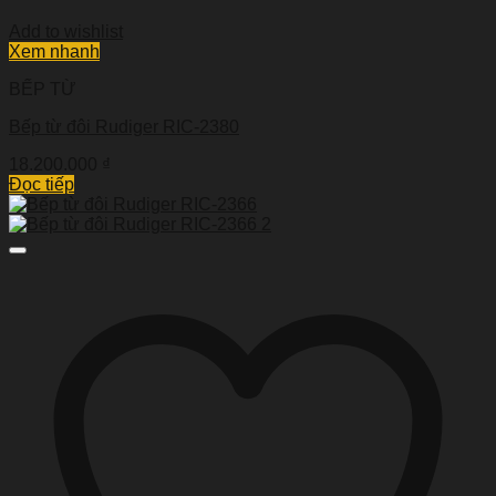
Add to wishlist
Xem nhanh
BẾP TỪ
Bếp từ đôi Rudiger RIC-2380
18.200.000
₫
Đọc tiếp