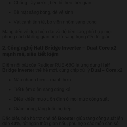
Chống trầy xước, bền bỉ theo thời gian
Bề mặt sáng bóng, dễ vệ sinh
Vát cạnh tinh tế, bo viền nhôm sang trọng
Mang đến vẻ đẹp hiện đại và độ bền cao, phù hợp mọi
phong cách không gian bếp từ sang trọng đến tối giản.
2. Công nghệ Half Bridge Inverter – Dual Core x2
mạnh mẽ, siêu tiết kiệm
Điểm nổi bật của Rudiger RUE-68G là ứng dụng
Half
Bridge Inverter
thế hệ mới, cùng chip xử lý
Dual – Core x2
:
Nấu nhanh hơn – mạnh hơn
Tiết kiệm điện năng đáng kể
Điều khiển mượt, ổn định ở mọi mức công suất
Giảm nóng, tăng tuổi thọ bếp
Đặc biệt, bếp hỗ trợ chế độ
Booster
giúp tăng công suất lên
đến
40%
, rút ngắn thời gian nấu, phù hợp các món cần sôi