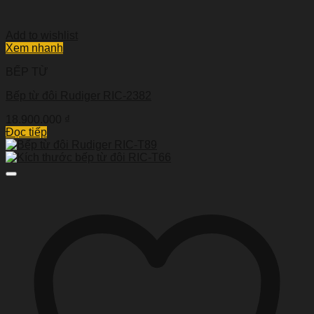
Add to wishlist
Xem nhanh
BẾP TỪ
Bếp từ đôi Rudiger RIC-2382
18.900.000
₫
Đọc tiếp