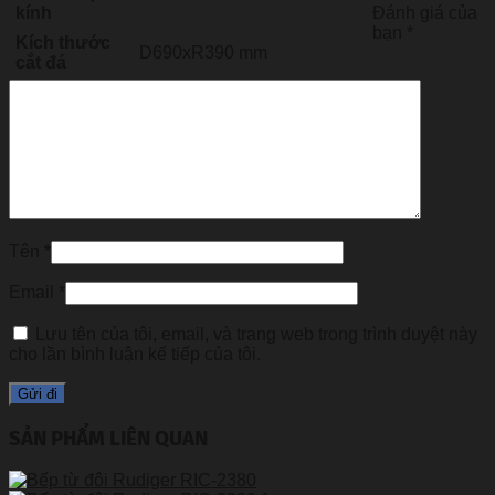
Đánh giá của
kính
bạn
*
Kích thước
D690xR390 mm
cắt đá
Tên
*
Email
*
Lưu tên của tôi, email, và trang web trong trình duyệt này
cho lần bình luận kế tiếp của tôi.
SẢN PHẨM LIÊN QUAN