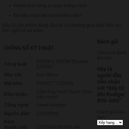
Nhiều tính năng an toàn thông minh
Độ bền vượt trội và tiết kiệm điện
Đây là sản phẩm đáng đầu tư cho không gian bếp hiện đại,
tiện nghi và an toàn.
Đánh giá
THÔNG SỐ KỸ THUẬT
Chưa có đánh
giá nào.
3000W x 3000W (Booster
Công suất
3700W)
Hãy là
Màu sắc
Đen Mirror
người đầu
tiên nhận
Mặt kính
SCHOTT CERAN
xét “Bếp từ
Cảm ứng trượt Touch Silde
đôi Rudiger
Điều khiển
siêu mượt
RUE-68G”
Công nghệ
Smart Inventer
Đánh giá của
Nguồn điện
220V/50Hz
bạn
*
Kích
thước mặt
D730xR430xS60 mm