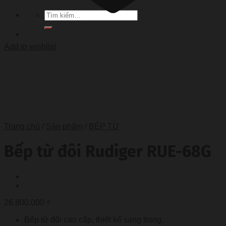
Tìm
kiếm:
Add to wishlist
Trang chủ
/
Sản phẩm
/
BẾP TỪ
Bếp từ đôi Rudiger RUE-68G
26.800.000
₫
Bếp từ đôi cao cấp, thiết kế sang trọng.