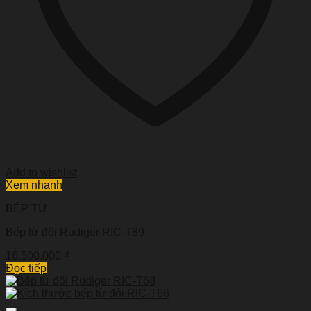
Add to wishlist
Xem nhanh
BẾP TỪ
Bếp từ đôi Rudiger RIC-T89
16.500.000
₫
Đọc tiếp