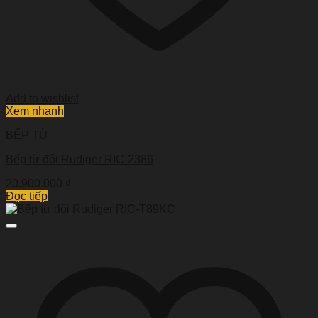
Add to wishlist
Xem nhanh
BẾP TỪ
Bếp từ đôi Rudiger RIC-2386
20.900.000
₫
Đọc tiếp