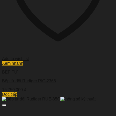
Add to wishlist
Xem nhanh
BẾP TỪ
Bếp từ đôi Rudiger RIC-2366
15.750.000
₫
Đọc tiếp