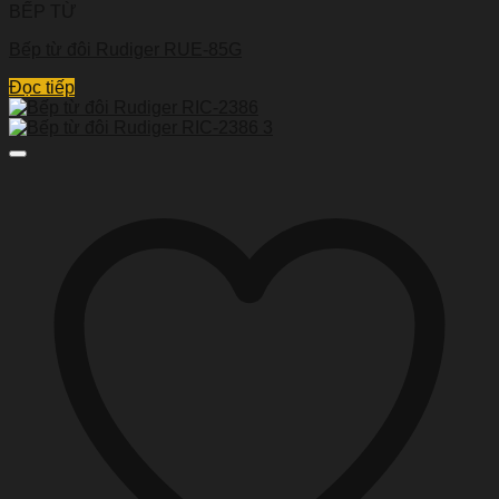
BẾP TỪ
Bếp từ đôi Rudiger RUE-85G
Đọc tiếp