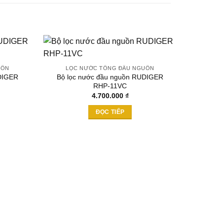
UỒN
LỌC NƯỚC TỔNG ĐẦU NGUỒN
DIGER
Bộ lọc nước đầu nguồn RUDIGER
Add to
Add to
RHP-11VC
wishlist
wishlist
4.700.000
₫
ĐỌC TIẾP
LỌ
Bộ lọ