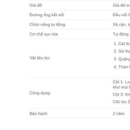
Giá đỡ
Giá đỡ i
Đường ống kết nối
Đầu nối 
Chức năng tự động
Xả cặn, t
Cơ chế sục rửa
Tự động 
Cát t
Sỏi t
Vật liệu lọc
Quặn
Than h
Cột 1: Lo
khử mùi 
Công dụng
Cột 3: Kh
Cốc lọc 2
Bảo hành
2 năm