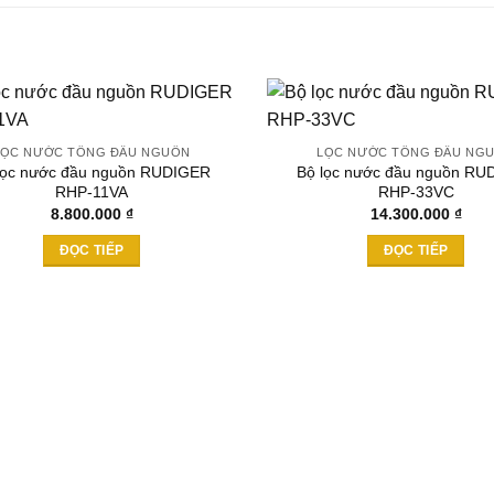
LỌC NƯỚC TỔNG ĐẦU NGUỒN
LỌC NƯỚC TỔNG ĐẦU NG
lọc nước đầu nguồn RUDIGER
Bộ lọc nước đầu nguồn RU
Add to
RHP-11VA
RHP-33VC
wishlist
8.800.000
₫
14.300.000
₫
ĐỌC TIẾP
ĐỌC TIẾP