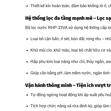
Thiết kế kín hoàn toàn, đảm bảo không rò rỉ, 
Hệ thống lọc đa tầng mạnh mẽ – Lọc sạ
Bộ lọc nước RHP-33VA sử dụng hệ thống cấp lọc 
Loại bỏ cặn bẩn, rỉ sét, bùn đất, rong rêu – nh
Khử mùi clo, khử màu, loại bỏ chất hữu cơ và
Hấp phụ kim loại nặng như chì, thủy ngân, as
Giúp cân bằng pH, làm mềm nước, ngăn tình t
Vận hành thông minh – Tiện ích vượt tr
Tự động ngừng hoạt động khi áp suất yếu hoặc
Tích hợp chức năng xả rửa định kỳ, giúp làm sạc