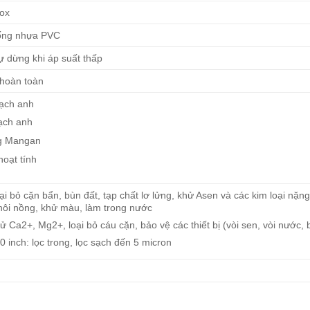
nox
ống nhựa PVC
ự dừng khi áp suất thấp
hoàn toàn
hạch anh
hạch anh
g Mangan
oạt tính
ại bỏ cặn bẩn, bùn đất, tạp chất lơ lửng, khử Asen và các kim loại nặn
hôi nồng, khử màu, làm trong nước
ử Ca2+, Mg2+, loại bỏ cáu cặn, bảo vệ các thiết bị (vòi sen, vòi nước,
0 inch: lọc trong, lọc sạch đến 5 micron