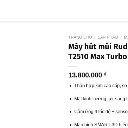
VỀ RUDIGER
SẢN PHẨM
HỆ THỐNG ĐẠI LÝ
BẢO
TRANG CHỦ
/
SẢN PHẨM
/
M
Máy hút mùi Rud
T2510 Max Turbo
Add to
wishlist
13.800.000
₫
Thân hợp kim cao cấp, sơn
Mặt kính cường lực sang t
Cảm ứng 4 tốc độ + sensor
Màn hình SMART 3D hiển t