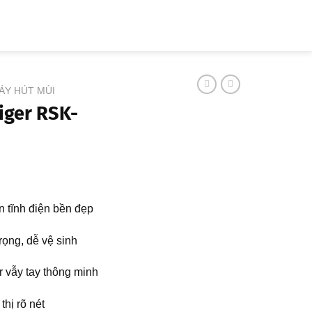
 HÀNH
TẢI CATALOGUE
LIÊN HỆ
ÁY HÚT MÙI
iger RSK-
 tĩnh điện bền đẹp
rọng, dễ vệ sinh
 vẫy tay thông minh
hị rõ nét