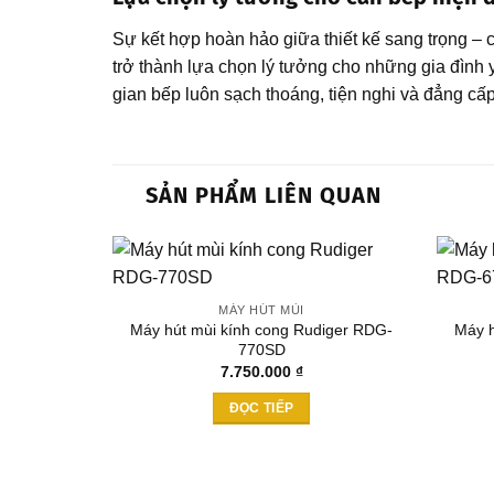
Sự kết hợp hoàn hảo giữa thiết kế sang trọng –
trở thành lựa chọn lý tưởng cho những gia đình 
gian bếp luôn sạch thoáng, tiện nghi và đẳng cấp
SẢN PHẨM LIÊN QUAN
MÁY HÚT MÙI
Máy hút mùi kính cong Rudiger RDG-
Máy h
Add to
770SD
wishlist
7.750.000
₫
ĐỌC TIẾP