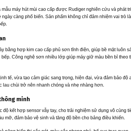
 mẫu máy hút mùi cao cấp được Rudiger nghiên cứu và phát tri
ề ngày càng phổ biến. Sản phẩm không chỉ đảm nhiệm vai trò l
bếp.
ian
y bằng hợp kim cao cấp phủ sơn tĩnh điện, giúp bề mặt luôn s
 bếp. Công nghệ sơn nhiều lớp giúp máy giữ màu bền bỉ theo th
inh tế, vừa tạo cảm giác sang trọng, hiện đại, vừa đảm bảo độ 
iệc lau chùi trở nên nhanh chóng và nhẹ nhàng hơn.
 thông minh
 độ kết hợp sensor vẫy tay, cho trải nghiệm sử dụng vô cùng ti
dầu mỡ, đảm bảo vệ sinh và tăng độ bền cho bảng điều khiển.