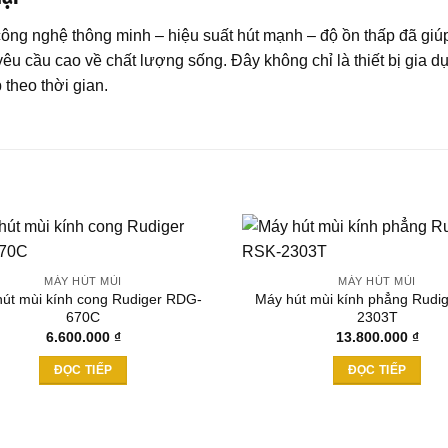
 công nghệ thông minh – hiệu suất hút mạnh – độ ồn thấp đã 
yêu cầu cao về chất lượng sống. Đây không chỉ là thiết bị gia d
 theo thời gian.
MÁY HÚT MÙI
MÁY HÚT MÙI
út mùi kính cong Rudiger RDG-
Máy hút mùi kính phẳng Rudi
Add to
670C
2303T
wishlist
6.600.000
₫
13.800.000
₫
ĐỌC TIẾP
ĐỌC TIẾP