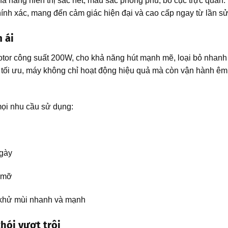
năng hiển thị sắc nét, màu sắc phong phú, bố cục trực quan. 
ính xác, mang đến cảm giác hiện đại và cao cấp ngay từ lần sử
 ái
or công suất 200W, cho khả năng hút mạnh mẽ, loại bỏ nhanh 
 tối ưu, máy không chỉ hoạt động hiệu quả mà còn vận hành êm 
mọi nhu cầu sử dụng:
ngày
u mỡ
 khử mùi nhanh và mạnh
hói vượt trội