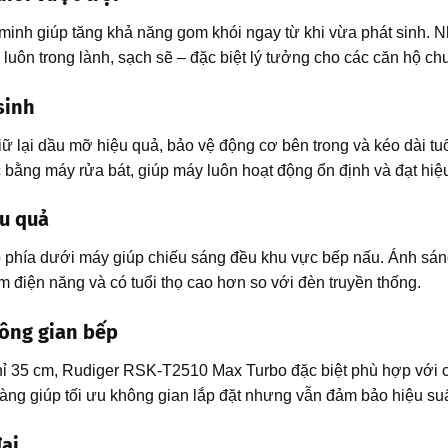
minh giúp tăng khả năng gom khói ngay từ khi vừa phát sinh. N
uôn trong lành, sạch sẽ – đặc biệt lý tưởng cho các căn hộ c
sinh
iữ lại dầu mỡ hiệu quả, bảo vệ động cơ bên trong và kéo dài tuổ
c bằng máy rửa bát, giúp máy luôn hoạt động ổn định và đạt hiệu
ệu quả
phía dưới máy giúp chiếu sáng đều khu vực bếp nấu. Ánh sáng 
iệm điện năng và có tuổi thọ cao hơn so với đèn truyền thống.
hông gian bếp
ỉ 35 cm, Rudiger RSK-T2510 Max Turbo đặc biệt phù hợp với cá
gàng giúp tối ưu không gian lắp đặt nhưng vẫn đảm bảo hiệu su
ại