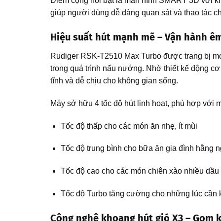
Điểm cộng nổi bật là màn hình SMART 3D với khả 
giúp người dùng dễ dàng quan sát và thao tác ch
Hiệu suất hút mạnh mẽ – Vận hành êm
Rudiger RSK-T2510 Max Turbo được trang bị mot
trong quá trình nấu nướng. Nhờ thiết kế động cơ
tĩnh và dễ chịu cho không gian sống.
Máy sở hữu 4 tốc độ hút linh hoạt, phù hợp với 
Tốc độ thấp cho các món ăn nhẹ, ít mùi
Tốc độ trung bình cho bữa ăn gia đình hằng 
Tốc độ cao cho các món chiên xào nhiều dầ
Tốc độ Turbo tăng cường cho những lúc cần
Công nghệ khoang hút gió X3 – Gom k