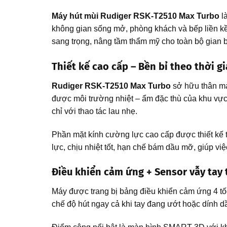
Máy hút mùi Rudiger RSK-T2510 Max Turbo
là
không gian sống mở, phòng khách và bếp liền k
sang trọng, nâng tầm thẩm mỹ cho toàn bộ gian 
Thiết kế cao cấp – Bền bỉ theo thời g
Rudi
ger RSK-T2510 Max Turbo
sở hữu thân má
được môi trường nhiệt – ẩm đặc thù của khu vực
chỉ với thao tác lau nhẹ.
Phần mặt kính cường lực cao cấp được thiết kế t
lực, chịu nhiệt tốt, hạn chế bám dầu mỡ, giúp v
Điều khiển cảm ứng + Sensor vẫy tay
Máy được trang bị bảng điều khiển cảm ứng 4 tốc
chế độ hút ngay cả khi tay đang ướt hoặc dính 