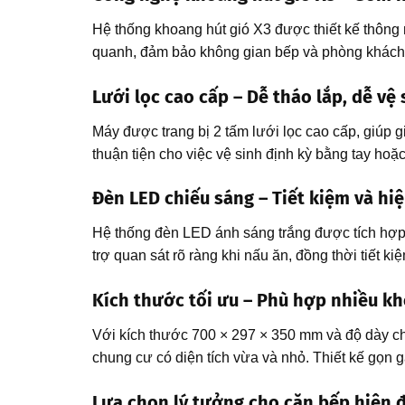
Hệ thống khoang hút gió X3 được thiết kế thông 
quanh, đảm bảo không gian bếp và phòng khách l
Lưới lọc cao cấp – Dễ tháo lắp, dễ vệ 
Máy được trang bị 2 tấm lưới lọc cao cấp, giúp g
thuận tiện cho việc vệ sinh định kỳ bằng tay hoặ
Đèn LED chiếu sáng – Tiết kiệm và hi
Hệ thống đèn LED ánh sáng trắng được tích hợp 
trợ quan sát rõ ràng khi nấu ăn, đồng thời tiết k
Kích thước tối ưu – Phù hợp nhiều k
Với kích thước 700 × 297 × 350 mm và độ dày ch
chung cư có diện tích vừa và nhỏ. Thiết kế gọn 
Lựa chọn lý tưởng cho căn bếp hiện đ