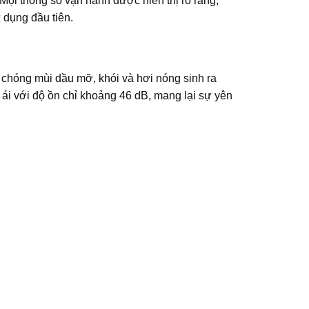
Mọi thông số vận hành được hiển thị rõ ràng,
 dụng đầu tiên.
chóng mùi dầu mỡ, khói và hơi nóng sinh ra
ái với độ ồn chỉ khoảng 46 dB, mang lại sự yên