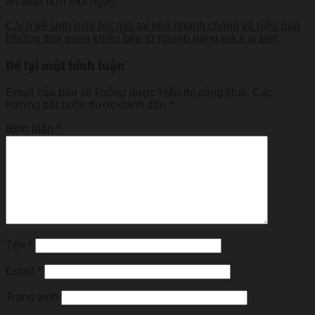
an toàn hơn mỗi ngày.
Cách vệ sinh máy hút mùi tại nhà nhanh chóng và hiệu quả
Những thói quen khiến bếp từ nhanh hỏng mà ít ai biết
Để lại một bình luận
Email của bạn sẽ không được hiển thị công khai.
Các
trường bắt buộc được đánh dấu
*
Bình luận
*
Tên
*
Email
*
Trang web