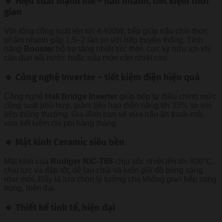
🔹 Hiệu suất mạnh mẽ – nấu nhanh, tiết kiệm thời
gian
Với tổng công suất lên tới 4.400W, bếp giúp nấu chín thực
phẩm nhanh gấp 1,5–2 lần so với bếp truyền thống. Tính
năng
Booster
hỗ trợ tăng nhiệt tức thời, cực kỳ hữu ích khi
cần đun sôi nước hoặc nấu món cần nhiệt cao.
🔹 Công nghệ Inverter – tiết kiệm điện hiệu quả
Công nghệ
Hali Bridge Inverter
giúp bếp tự điều chỉnh mức
công suất phù hợp, giảm tiêu hao điện năng tới 35% so với
bếp thông thường. Gia đình bạn sẽ vừa nấu ăn thoải mái,
vừa tiết kiệm chi phí hàng tháng.
🔹 Mặt kính Ceramic siêu bền
Mặt kính của
Rudiger RIC-T66
chịu sốc nhiệt lên tới 800°C,
chịu lực va đập tốt, dễ lau chùi và luôn giữ độ bóng sáng
như mới. Đây là lựa chọn lý tưởng cho không gian bếp sang
trọng, hiện đại.
🔹 Thiết kế tinh tế, hiện đại