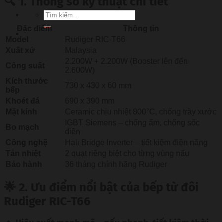
🔍 1. Thông số kỹ thuật chi tiết
Tìm
kiếm:
Đặc điểm
Thông tin
Model
Rudiger RIC-T66
Xuất xứ
Malaysia
2.200W + 2.200W (Booster lên đến
Công suất
2.600W)
Kích thước
730 x 430 x 60 mm
bếp
Khoét đá
690 x 390 mm
Mặt kính
Ceramic chịu nhiệt 800°C, chống trầy xước
IGBT Siemens – chống ẩm, chống sốc
Bo mạch
điện
Công nghệ
Hali Bridge Inverter – tiết kiệm điện năng
Tản nhiệt
2 quạt riêng biệt cho từng vùng nấu
Bảo hành
36 tháng chính hãng Rudiger
🌟 2. Ưu điểm nổi bật của bếp từ đôi
Rudiger RIC-T66