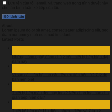
Lưu tên của tôi, email, và trang web trong trình duyệt này
cho lần bình luận kế tiếp của tôi.
About
Lorem ipsum dolor sit amet, consectetuer adipiscing elit, sed
diam nonummy nibh euismod tincidunt.
Latest Posts
07
Th8
Những công nghệ đáng chú ý trên thiết bị bếp hiện đại
năm nay
06
Th8
Vì sao các căn hộ cao cấp đều ưu tiên bếp từ? 7 lý do
bạn nên biết
05
Th8
Thiết bị bếp màu đen hay inox? Nên chọn loại nào cho
gian bếp hiện đại?
04
Th8
Thiết kế bếp mở: Ưu điểm, nhược điểm và 7 lưu ý