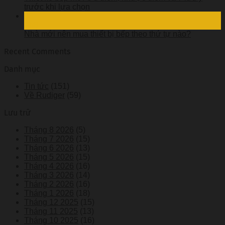
trước khi lựa chọn
03
Th8
Nhà mới nên mua thiết bị bếp theo thứ tự nào?
Recent Comments
Danh mục
Tin tức
(151)
Về Rudiger
(59)
Lưu trữ
Tháng 8 2026
(5)
Tháng 7 2026
(15)
Tháng 6 2026
(13)
Tháng 5 2026
(15)
Tháng 4 2026
(16)
Tháng 3 2026
(14)
Tháng 2 2026
(16)
Tháng 1 2026
(18)
Tháng 12 2025
(15)
Tháng 11 2025
(13)
Tháng 10 2025
(16)