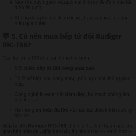
Kiểm tra dây nguồn và aptomat định kỳ để đảm bảo tải
điện ổn định.
Không dùng khi mặt kính bị nứt, trầy sâu hoặc có dấu
hiệu quá nhiệt.
💬 5. Có nên mua bếp từ đôi Rudiger
RIC-T66?
Câu trả lời là
CÓ
nếu bạn đang tìm kiếm:
Một chiếc
bếp từ đôi công suất cao
.
Thiết kế hiện đại, sang trọng, phù hợp mọi không gian
bếp.
Công nghệ Inverter tiết kiệm điện, bo mạch chống ẩm,
tuổi thọ cao.
Hệ thống
an toàn đa lớp
và thao tác điều khiển cực kỳ
tiện lợi.
Bếp từ đôi Rudiger RIC-T66
chính là “trái tim” hoàn hảo cho
gian bếp hiện đại, giúp bạn nấu ăn nhanh hơn – sạch hơn –