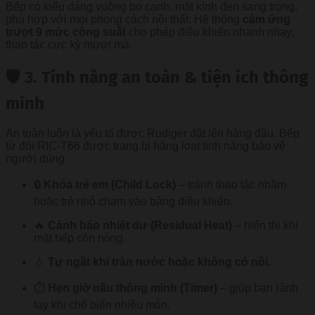
Bếp có kiểu dáng vuông bo cạnh, mặt kính đen sang trọng,
phù hợp với mọi phong cách nội thất. Hệ thống
cảm ứng
trượt 9 mức công suất
cho phép điều khiển nhanh nhạy,
thao tác cực kỳ mượt mà.
🛡️ 3. Tính năng an toàn & tiện ích thông
minh
An toàn luôn là yếu tố được Rudiger đặt lên hàng đầu. Bếp
từ đôi RIC-T66 được trang bị hàng loạt tính năng bảo vệ
người dùng:
🔒
Khóa trẻ em (Child Lock)
– tránh thao tác nhầm
hoặc trẻ nhỏ chạm vào bảng điều khiển.
🔥
Cảnh báo nhiệt dư (Residual Heat)
– hiển thị khi
mặt bếp còn nóng.
💧
Tự ngắt khi tràn nước hoặc không có nồi.
⏱️
Hẹn giờ nấu thông minh (Timer)
– giúp bạn rảnh
tay khi chế biến nhiều món.