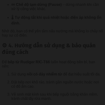
💤
Chế độ tạm dừng (Pause)
– dừng nhanh khi cần
xử lý công việc khác.
🌡️
Tự động tắt khi quá nhiệt hoặc điện áp không ổn
định.
Nhờ đó, bạn có thể yên tâm nấu nướng mà không lo cháy nổ
hay sự cố điện.
⚙️ 4. Hướng dẫn sử dụng & bảo quản
đúng cách
Để
bếp từ Rudiger RIC-T66
luôn hoạt động bền bỉ, bạn
nên:
Sử dụng
nồi có đáy nhiễm từ
để đạt hiệu suất tối đa.
Đặt bếp nơi khô ráo, tránh gần nguồn nước hoặc nơi
có độ ẩm cao.
Vệ sinh mặt kính sau khi bếp nguội bằng khăn mềm,
tránh chất tẩy rửa mạnh.