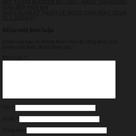
BẾP TỪ ĐÔI RUDIGER RIC-2380 – NÂNG TẦM KHÔNG
GIAN BẾP HIỆN ĐẠI
QUY CHUẨN KỸ THUẬT VỀ NƯỚC SINH HOẠT QCVN
01-1:2024/BYT
Để lại một bình luận
Email của bạn sẽ không được hiển thị công khai.
Các
trường bắt buộc được đánh dấu
*
Bình luận
*
Tên
*
Email
*
Trang web