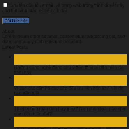
Lưu tên của tôi, email, và trang web trong trình duyệt này
cho lần bình luận kế tiếp của tôi.
About
Lorem ipsum dolor sit amet, consectetuer adipiscing elit, sed
diam nonummy nibh euismod tincidunt.
Latest Posts
07
Th8
Những công nghệ đáng chú ý trên thiết bị bếp hiện đại
năm nay
06
Th8
Vì sao các căn hộ cao cấp đều ưu tiên bếp từ? 7 lý do
bạn nên biết
05
Th8
Thiết bị bếp màu đen hay inox? Nên chọn loại nào cho
gian bếp hiện đại?
04
Th8