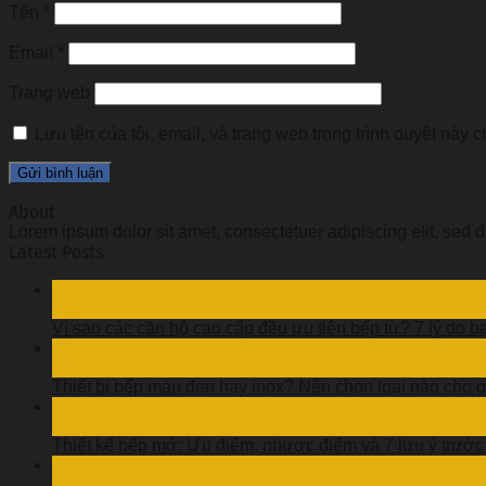
Tên
*
Email
*
Trang web
Lưu tên của tôi, email, và trang web trong trình duyệt này ch
About
Lorem ipsum dolor sit amet, consectetuer adipiscing elit, se
Latest Posts
06
Th8
Vì sao các căn hộ cao cấp đều ưu tiên bếp từ? 7 lý do b
05
Th8
Thiết bị bếp màu đen hay inox? Nên chọn loại nào cho g
04
Th8
Thiết kế bếp mở: Ưu điểm, nhược điểm và 7 lưu ý trước
03
Th8