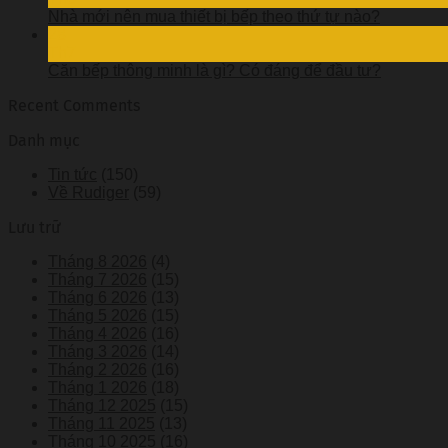
Nhà mới nên mua thiết bị bếp theo thứ tự nào?
28
Th7
Căn bếp thông minh là gì? Có đáng để đầu tư?
Recent Comments
Danh mục
Tin tức
(150)
Về Rudiger
(59)
Lưu trữ
Tháng 8 2026
(4)
Tháng 7 2026
(15)
Tháng 6 2026
(13)
Tháng 5 2026
(15)
Tháng 4 2026
(16)
Tháng 3 2026
(14)
Tháng 2 2026
(16)
Tháng 1 2026
(18)
Tháng 12 2025
(15)
Tháng 11 2025
(13)
Tháng 10 2025
(16)