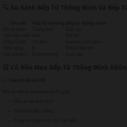
🔍 So Sánh Bếp Từ Thông Minh Và Bếp 
Tiêu chí
Bếp từ thường
Bếp từ thông minh
Độ an toàn
Trung bình
Rất cao
Tiết kiệm điện
Khá
Rất tốt
Công nghệ
Cơ bản
Inverter, cảm biến
Tính năng
Ít
Nhiều tiện ích
Trải nghiệm
Bình thường
Cao cấp
🛒 Có Nên Mua Bếp Từ Thông Minh Khôn
👉
Câu trả lời là CÓ!
Bếp từ thông minh không chỉ giúp:
Nấu ăn an toàn hơn
Tiết kiệm điện năng
Tăng tính thẩm mỹ cho căn bếp