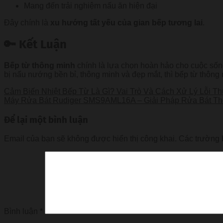
Mang đến trải nghiệm nấu ăn hiện đại
Đây chính là
xu hướng tất yếu của gian bếp tương lai
.
🔑 Kết Luận
Bếp từ thông minh
chính là lựa chọn hoàn hảo cho cuộc sống 
bị nấu nướng bền bỉ, thông minh và đẹp mắt, thì bếp từ thôn
Cảm Biến Nhiệt Bếp Từ Là Gì? Vai Trò Và Cách Xử Lý Lỗi 
Máy Rửa Bát Rudiger SMS9AML16A – Giải Pháp Rửa Bát Thô
Để lại một bình luận
Email của bạn sẽ không được hiển thị công khai.
Các trường 
Bình luận
*