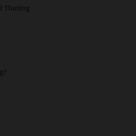
Từ Thường
g?