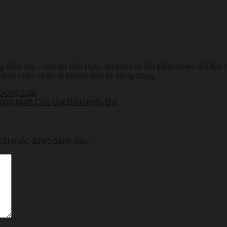
hiện đại – nơi sự tiện nghi, an toàn và tiết kiệm được đặt lên
g minh chắc chắn là khoản đầu tư xứng đáng.
Thường Gặp
ng Minh Cho Gia Đình Hiện Đại
bắt buộc được đánh dấu
*