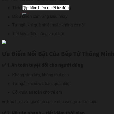
Tìm
Tích hợp cảm biến nhiệt tự động
kiếm:
Điều khiển cảm ứng siêu nhạy
Tự ngắt khi quá nhiệt hoặc không có nồi
Tiết kiệm điện năng vượt trội
Ưu Điểm Nổi Bật Của Bếp Từ Thông Min
✅ 1. An toàn tuyệt đối cho người dùng
Không sinh lửa, không rò rỉ gas
Tự ngắt khi nước tràn, quá nhiệt
Có khóa an toàn cho trẻ em
➡️ Phù hợp với gia đình có trẻ nhỏ và người lớn tuổi.
✅ 2. Nấu ăn nhanh – tiết kiệm thời gian