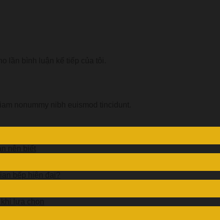
o lần bình luận kế tiếp của tôi.
d diam nonummy nibh euismod tincidunt.
ạn nên biết
ian bếp hiện đại?
 khi lựa chọn