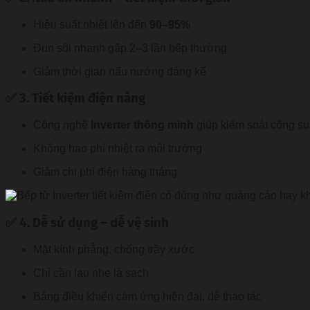
Hiệu suất nhiệt lên đến
90–95%
Đun sôi nhanh gấp 2–3 lần bếp thường
Giảm thời gian nấu nướng đáng kể
✅ 3. Tiết kiệm điện năng
Công nghệ
Inverter thông minh
giúp kiểm soát công su
Không hao phí nhiệt ra môi trường
Giảm chi phí điện hàng tháng
✅ 4. Dễ sử dụng – dễ vệ sinh
Mặt kính phẳng, chống trầy xước
Chỉ cần lau nhẹ là sạch
Bảng điều khiển cảm ứng hiện đại, dễ thao tác