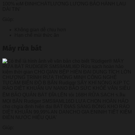
Giúp:
Không gian dễ chịu hơn
Hạn chế mùi thức ăn
Máy rửa bát
Giúp: