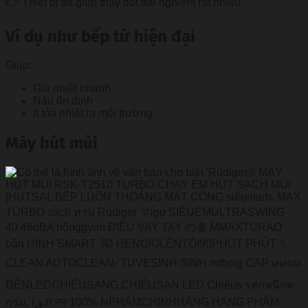
👉 Thiết bị tốt giúp thay đổi trải nghiệm rất nhiều.
Ví dụ như bếp từ hiện đại
Giúp:
Gia nhiệt nhanh
Nấu ổn định
Ít tỏa nhiệt ra môi trường
Máy hút mùi