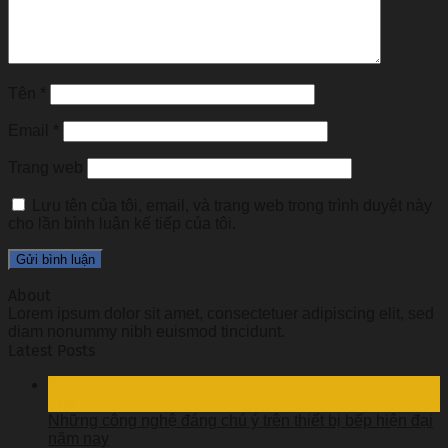
Tên
*
Email
*
Trang web
Lưu tên của tôi, email, và trang web trong trình duyệt này
cho lần bình luận kế tiếp của tôi.
About
Lorem ipsum dolor sit amet, consectetuer adipiscing elit, sed
diam nonummy nibh euismod tincidunt.
Latest Posts
07
Th8
Những công nghệ đáng chú ý trên thiết bị bếp hiện đại
năm nay