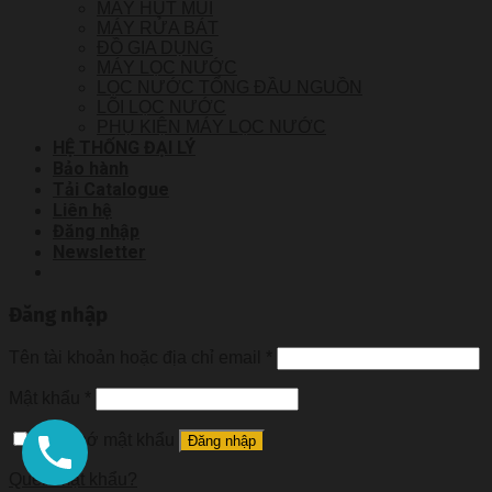
MÁY HÚT MÙI
MÁY RỬA BÁT
ĐỒ GIA DỤNG
MÁY LỌC NƯỚC
LỌC NƯỚC TỔNG ĐẦU NGUỒN
LÕI LỌC NƯỚC
PHỤ KIỆN MÁY LỌC NƯỚC
HỆ THỐNG ĐẠI LÝ
Bảo hành
Tải Catalogue
Liên hệ
Đăng nhập
Newsletter
Đăng nhập
Tên tài khoản hoặc địa chỉ email
*
Mật khẩu
*
Ghi nhớ mật khẩu
Đăng nhập
Quên mật khẩu?