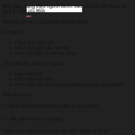
Mỗi ngày, hàng triệu người bước vào căn bếp để chuẩn bị
Tìm
bữa ăn cho gia đình.
kiếm:
Nhưng cảm xúc của họ lại rất khác nhau.
Có người:
Thích thử món mới
Yêu cảm giác nấu nướng
Xem căn bếp là nơi thư giãn
Trong khi đó, cũng có người:
Ngại vào bếp
Cảm thấy mệt mỏi
Xem việc nấu ăn như một nghĩa vụ phải hoàn thành
Điều thú vị là:
👉 Khác biệt đôi khi không nằm ở con người.
👉 Mà nằm ở chính căn bếp.
Ngày nay, ngày càng nhiều gia đình nhận ra rằng: