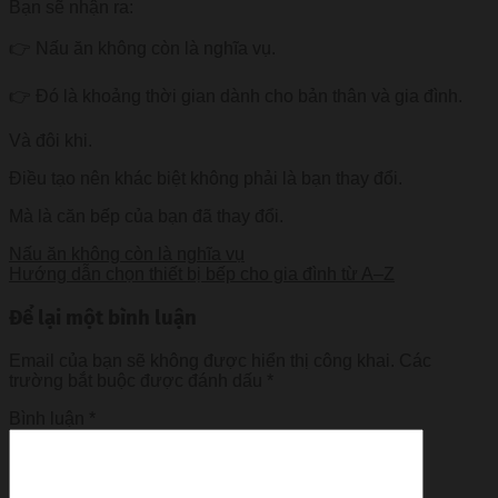
Bạn sẽ nhận ra:
👉 Nấu ăn không còn là nghĩa vụ.
👉 Đó là khoảng thời gian dành cho bản thân và gia đình.
Và đôi khi.
Điều tạo nên khác biệt không phải là bạn thay đổi.
Mà là căn bếp của bạn đã thay đổi.
Nấu ăn không còn là nghĩa vụ
Hướng dẫn chọn thiết bị bếp cho gia đình từ A–Z
Để lại một bình luận
Email của bạn sẽ không được hiển thị công khai.
Các
trường bắt buộc được đánh dấu
*
Bình luận
*