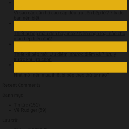
06
Th8
Vì sao các căn hộ cao cấp đều ưu tiên bếp từ? 7 lý do
bạn nên biết
05
Th8
Thiết bị bếp màu đen hay inox? Nên chọn loại nào cho
gian bếp hiện đại?
04
Th8
Thiết kế bếp mở: Ưu điểm, nhược điểm và 7 lưu ý
trước khi lựa chọn
03
Th8
Nhà mới nên mua thiết bị bếp theo thứ tự nào?
Recent Comments
Danh mục
Tin tức
(151)
Về Rudiger
(59)
Lưu trữ