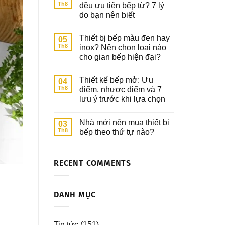
Th8
đều ưu tiên bếp từ? 7 lý
do bạn nên biết
Thiết bị bếp màu đen hay
05
Th8
inox? Nên chọn loại nào
cho gian bếp hiện đại?
Thiết kế bếp mở: Ưu
04
Th8
điểm, nhược điểm và 7
lưu ý trước khi lựa chọn
Nhà mới nên mua thiết bị
03
Th8
bếp theo thứ tự nào?
RECENT COMMENTS
DANH MỤC
Tin tức
(151)