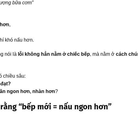
 lượng bữa cơm”
 hơn
,
chí khó nấu hơn.
g nói là
lỗi không hẳn nằm ở chiếc bếp
, mà nằm ở
cách chú
ó chiều sâu:
 đạt?
 ăn ngon hơn, nhàn hơn
?
ĩ rằng “bếp mới = nấu ngon hơn”