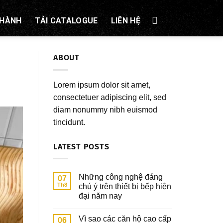
 HÀNH
TẢI CATALOGUE
LIÊN HỆ
ABOUT
Lorem ipsum dolor sit amet,
consectetuer adipiscing elit, sed
diam nonummy nibh euismod
tincidunt.
LATEST POSTS
Những công nghệ đáng
07
Th8
chú ý trên thiết bị bếp hiện
đại năm nay
Vì sao các căn hộ cao cấp
06