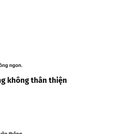
hông ngon.
ng không thân thiện
yền thống