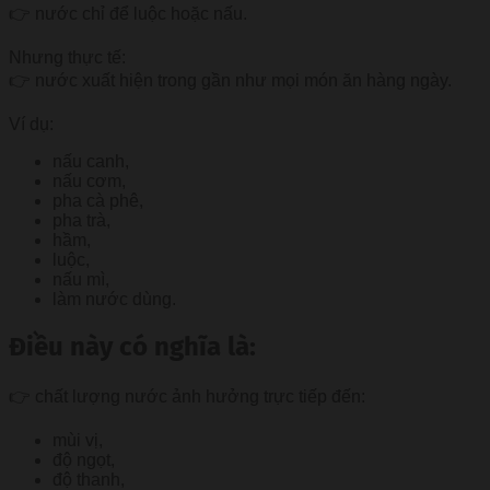
👉 nước chỉ để luộc hoặc nấu.
Nhưng thực tế:
👉 nước xuất hiện trong gần như mọi món ăn hàng ngày.
Ví dụ:
nấu canh,
nấu cơm,
pha cà phê,
pha trà,
hầm,
luộc,
nấu mì,
làm nước dùng.
Điều này có nghĩa là:
👉 chất lượng nước ảnh hưởng trực tiếp đến:
mùi vị,
độ ngọt,
độ thanh,