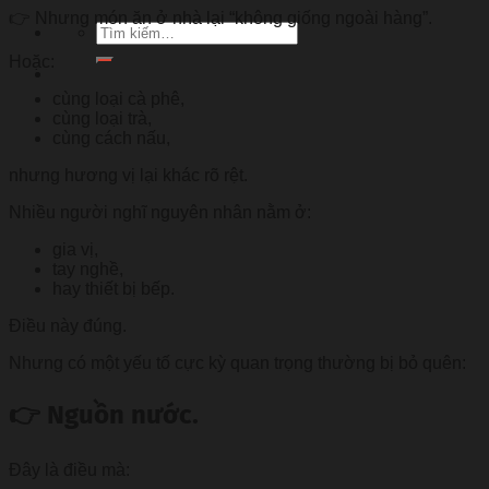
👉 Nhưng món ăn ở nhà lại “không giống ngoài hàng”.
Tìm
kiếm:
Hoặc:
cùng loại cà phê,
cùng loại trà,
cùng cách nấu,
nhưng hương vị lại khác rõ rệt.
Nhiều người nghĩ nguyên nhân nằm ở:
gia vị,
tay nghề,
hay thiết bị bếp.
Điều này đúng.
Nhưng có một yếu tố cực kỳ quan trọng thường bị bỏ quên:
👉 Nguồn nước.
Đây là điều mà: