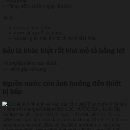
Không phải:
👉 “thay đổi cực lớn ngay lập tức”.
Mà là:
món ăn thanh hơn,
nước dùng dễ chịu hơn,
và cảm giác nấu ăn “thích hơn” rất nhiều.
Đây là khác biệt rất khó mô tả bằng lời
Nhưng lại cảm nhận rất rõ:
👉 mỗi ngày sử dụng.
Nguồn nước còn ảnh hưởng đến thiết
bị bếp