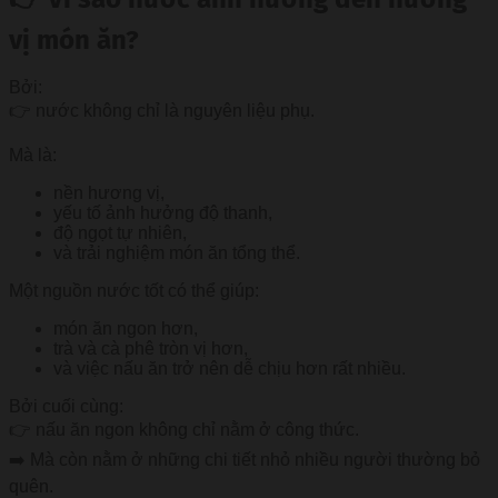
vị món ăn?
Bởi:
👉 nước không chỉ là nguyên liệu phụ.
Mà là:
nền hương vị,
yếu tố ảnh hưởng độ thanh,
độ ngọt tự nhiên,
và trải nghiệm món ăn tổng thể.
Một nguồn nước tốt có thể giúp:
món ăn ngon hơn,
trà và cà phê tròn vị hơn,
và việc nấu ăn trở nên dễ chịu hơn rất nhiều.
Bởi cuối cùng:
👉 nấu ăn ngon không chỉ nằm ở công thức.
➡️ Mà còn nằm ở những chi tiết nhỏ nhiều người thường bỏ
quên.