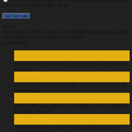
Lưu tên của tôi, email, và trang web trong trình duyệt này
cho lần bình luận kế tiếp của tôi.
About
Lorem ipsum dolor sit amet, consectetuer adipiscing elit, sed
diam nonummy nibh euismod tincidunt.
Latest Posts
07
Th8
Những công nghệ đáng chú ý trên thiết bị bếp hiện đại
năm nay
06
Th8
Vì sao các căn hộ cao cấp đều ưu tiên bếp từ? 7 lý do
bạn nên biết
05
Th8
Thiết bị bếp màu đen hay inox? Nên chọn loại nào cho
gian bếp hiện đại?
04
Th8
Thiết kế bếp mở: Ưu điểm, nhược điểm và 7 lưu ý