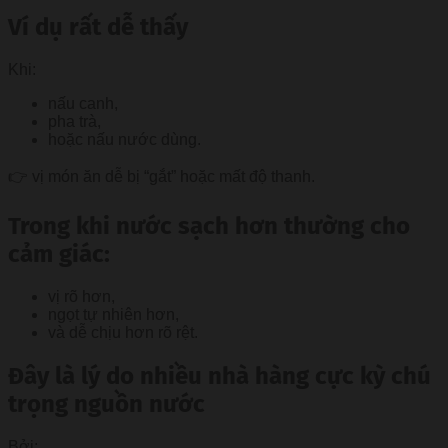
Ví dụ rất dễ thấy
Khi:
nấu canh,
pha trà,
hoặc nấu nước dùng.
👉 vị món ăn dễ bị “gắt” hoặc mất độ thanh.
Trong khi nước sạch hơn thường cho
cảm giác:
vị rõ hơn,
ngọt tự nhiên hơn,
và dễ chịu hơn rõ rệt.
Đây là lý do nhiều nhà hàng cực kỳ chú
trọng nguồn nước
Bởi: