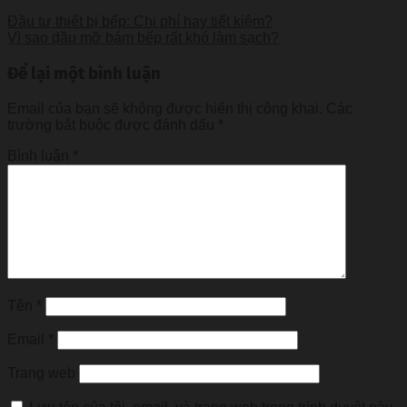
Đầu tư thiết bị bếp: Chi phí hay tiết kiệm?
Vì sao dầu mỡ bám bếp rất khó làm sạch?
Để lại một bình luận
Email của bạn sẽ không được hiển thị công khai.
Các
trường bắt buộc được đánh dấu
*
Bình luận
*
Tên
*
Email
*
Trang web