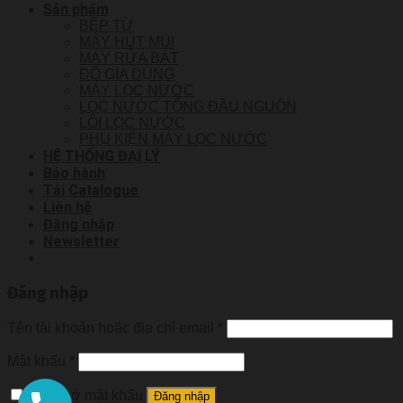
Sản phẩm
BẾP TỪ
MÁY HÚT MÙI
MÁY RỬA BÁT
ĐỒ GIA DỤNG
MÁY LỌC NƯỚC
LỌC NƯỚC TỔNG ĐẦU NGUỒN
LÕI LỌC NƯỚC
PHỤ KIỆN MÁY LỌC NƯỚC
HỆ THỐNG ĐẠI LÝ
Bảo hành
Tải Catalogue
Liên hệ
Đăng nhập
Newsletter
Đăng nhập
Tên tài khoản hoặc địa chỉ email
*
Mật khẩu
*
Ghi nhớ mật khẩu
Đăng nhập