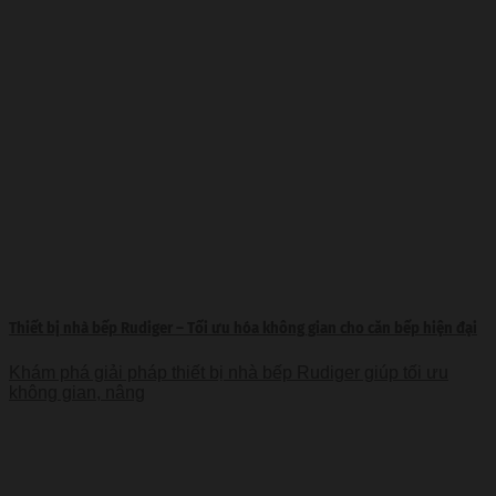
Thiết bị nhà bếp Rudiger – Tối ưu hóa không gian cho căn bếp hiện đại
Khám phá giải pháp thiết bị nhà bếp Rudiger giúp tối ưu
không gian, nâng